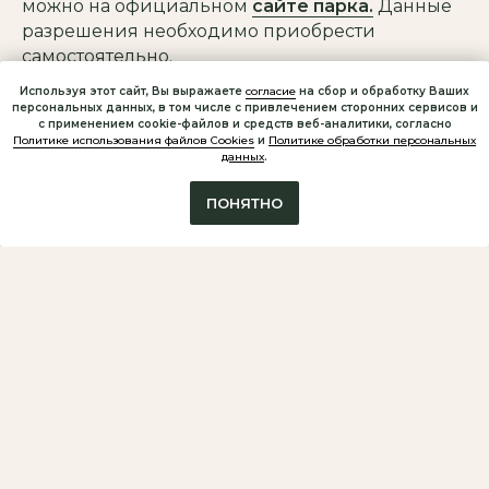
можно на официальном
сайте парка.
Данные
разрешения необходимо приобрести
самостоятельно.
Используя этот сайт, Вы выражаете
согласие
на сбор и обработку Ваших
персональных данных, в том числе с привлечением сторонних сервисов и
с применением cookie-файлов и средств веб-аналитики, согласно
Политике использования файлов Cookies
и
Политике обработки персональных
данных
.
ПОНЯТНО
Достопримечательности
на этом маршруте
• секретный мыс на заливе Кирьявалахти;
• гора Хийденвуори;
• таинственная пещера на горе
Хийденвуори;
• Кительское месторождение гранатов;
• водопад «Ляскеля»;
• водопад «9 мая» (Прокинкоски);